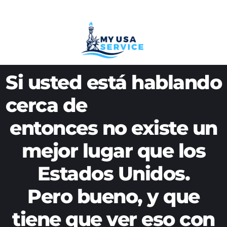
Skip
to
content
Si usted está hablando
cerca de
entonces no existe un
E
-
C
o
m
m
e
r
c
e
,
mejor lugar que los
Estados Unidos.
Pero bueno, y que
tiene que ver eso con