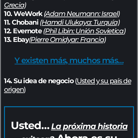
Grecia)
10. WeWork
(Adam Neumann: Israel)
11. Chobani
(Hamdi Ulukaya: Turquía)
12. Evernote
(Phil Libin:
Unión Sovietica
)
13. Ebay
(Pierre Omidyar: Francia)
Y existen más, muchos más…
14.
Su idea de negocio
(
Usted y su país de
origen
)
Usted…
La próxima historia